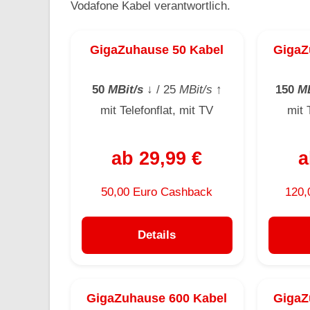
Vodafone Kabel verantwortlich.
GigaZuhause 50 Kabel
GigaZ
50
MBit/s
↓
/ 25
MBit/s
↑
150
MB
mit Telefonflat, mit TV
mit 
ab 29,99 €
a
50,00 Euro Cashback
120,
Details
GigaZuhause 600 Kabel
GigaZ