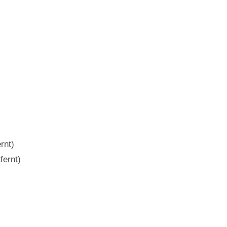
rnt)
fernt)