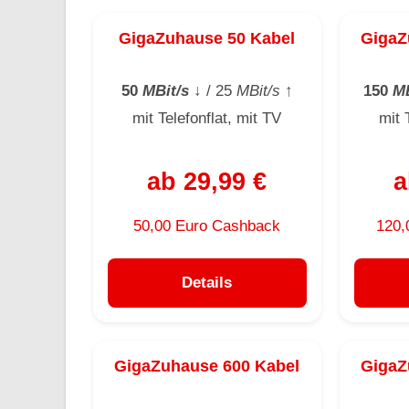
GigaZuhause 50 Kabel
GigaZ
50
MBit/s
↓
/ 25
MBit/s
↑
150
MB
mit Telefonflat, mit TV
mit 
ab 29,99 €
a
50,00 Euro Cashback
120,
Details
GigaZuhause 600 Kabel
GigaZ