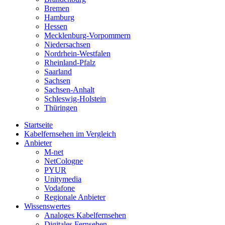
Bremen
Hamburg
Hessen
Mecklenburg-Vorpommern
Niedersachsen
Nordrhein-Westfalen
Rheinland-Pfalz
Saarland
Sachsen
Sachsen-Anhalt
Schleswig-Holstein
Thüringen
Startseite
Kabelfernsehen im Vergleich
Anbieter
M-net
NetCologne
PYUR
Unitymedia
Vodafone
Regionale Anbieter
Wissenswertes
Analoges Kabelfernsehen
Digitales Fernsehen