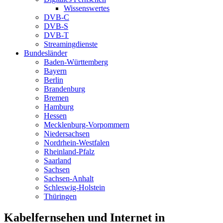
Wissenswertes
DVB-C
DVB-S
DVB-T
Streamingdienste
Bundesländer
Baden-Württemberg
Bayern
Berlin
Brandenburg
Bremen
Hamburg
Hessen
Mecklenburg-Vorpommern
Niedersachsen
Nordrhein-Westfalen
Rheinland-Pfalz
Saarland
Sachsen
Sachsen-Anhalt
Schleswig-Holstein
Thüringen
Kabelfernsehen und Internet in