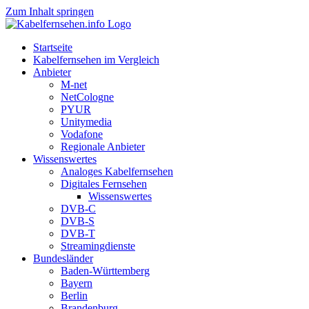
Zum Inhalt springen
Startseite
Kabelfernsehen im Vergleich
Anbieter
M-net
NetCologne
PYUR
Unitymedia
Vodafone
Regionale Anbieter
Wissenswertes
Analoges Kabelfernsehen
Digitales Fernsehen
Wissenswertes
DVB-C
DVB-S
DVB-T
Streamingdienste
Bundesländer
Baden-Württemberg
Bayern
Berlin
Brandenburg