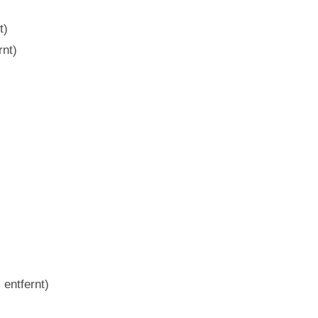
t)
rnt)
 entfernt)