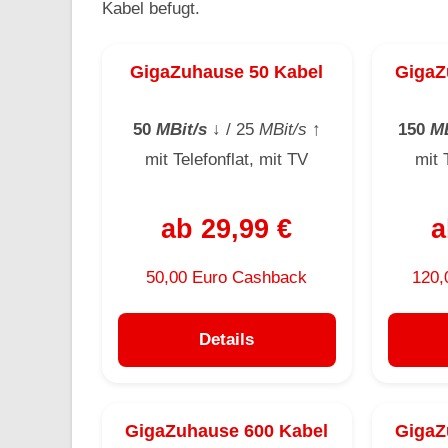
Kabel befugt.
GigaZuhause 50 Kabel
GigaZ
50
MBit/s
↓
/ 25
MBit/s
↑
150
MB
mit Telefonflat, mit TV
mit 
ab 29,99 €
a
50,00 Euro Cashback
120,
Details
GigaZuhause 600 Kabel
GigaZ