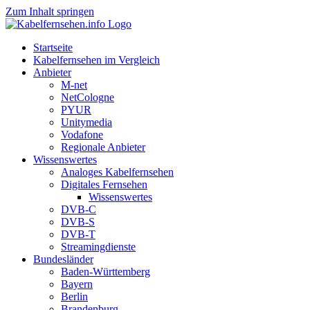
Zum Inhalt springen
Startseite
Kabelfernsehen im Vergleich
Anbieter
M-net
NetCologne
PYUR
Unitymedia
Vodafone
Regionale Anbieter
Wissenswertes
Analoges Kabelfernsehen
Digitales Fernsehen
Wissenswertes
DVB-C
DVB-S
DVB-T
Streamingdienste
Bundesländer
Baden-Württemberg
Bayern
Berlin
Brandenburg