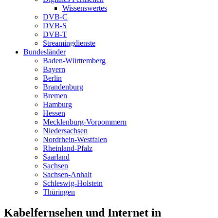
Wissenswertes
DVB-C
DVB-S
DVB-T
Streamingdienste
Bundesländer
Baden-Württemberg
Bayern
Berlin
Brandenburg
Bremen
Hamburg
Hessen
Mecklenburg-Vorpommern
Niedersachsen
Nordrhein-Westfalen
Rheinland-Pfalz
Saarland
Sachsen
Sachsen-Anhalt
Schleswig-Holstein
Thüringen
Kabelfernsehen und Internet in