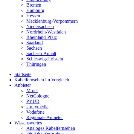
Bremen
Hamburg
Hessen
Mecklenburg-Vorpommern
Niedersachsen
Nordrhein-Westfalen
Rheinland-Pfalz
Saarland
Sachsen
Sachsen-Anhalt
Schleswig-Holstein
Thüringen
Startseite
Kabelfernsehen im Vergleich
Anbieter
M-net
NetCologne
PYUR
Unitymedia
Vodafone
Regionale Anbieter
Wissenswertes
Analoges Kabelfernsehen
Digitales Fernsehen