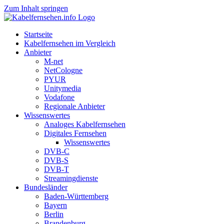
Zum Inhalt springen
Startseite
Kabelfernsehen im Vergleich
Anbieter
M-net
NetCologne
PYUR
Unitymedia
Vodafone
Regionale Anbieter
Wissenswertes
Analoges Kabelfernsehen
Digitales Fernsehen
Wissenswertes
DVB-C
DVB-S
DVB-T
Streamingdienste
Bundesländer
Baden-Württemberg
Bayern
Berlin
Brandenburg