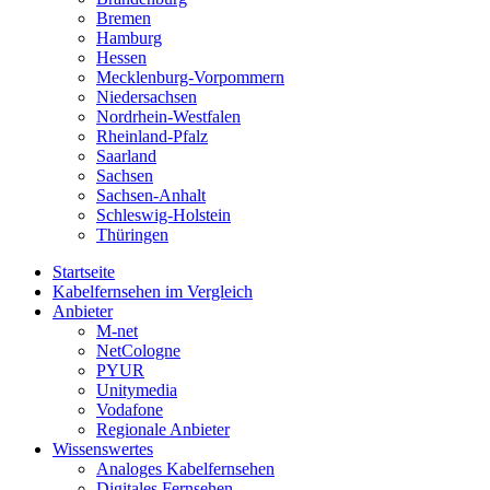
Bremen
Hamburg
Hessen
Mecklenburg-Vorpommern
Niedersachsen
Nordrhein-Westfalen
Rheinland-Pfalz
Saarland
Sachsen
Sachsen-Anhalt
Schleswig-Holstein
Thüringen
Startseite
Kabelfernsehen im Vergleich
Anbieter
M-net
NetCologne
PYUR
Unitymedia
Vodafone
Regionale Anbieter
Wissenswertes
Analoges Kabelfernsehen
Digitales Fernsehen