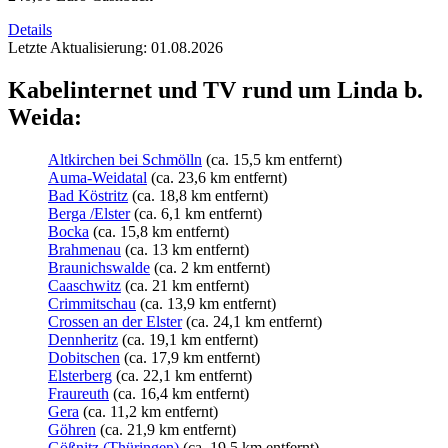
Details
Letzte Aktualisierung: 01.08.2026
Kabelinternet und TV rund um Linda b.
Weida:
Altkirchen bei Schmölln
(ca. 15,5 km entfernt)
Auma-Weidatal
(ca. 23,6 km entfernt)
Bad Köstritz
(ca. 18,8 km entfernt)
Berga /Elster
(ca. 6,1 km entfernt)
Bocka
(ca. 15,8 km entfernt)
Brahmenau
(ca. 13 km entfernt)
Braunichswalde
(ca. 2 km entfernt)
Caaschwitz
(ca. 21 km entfernt)
Crimmitschau
(ca. 13,9 km entfernt)
Crossen an der Elster
(ca. 24,1 km entfernt)
Dennheritz
(ca. 19,1 km entfernt)
Dobitschen
(ca. 17,9 km entfernt)
Elsterberg
(ca. 22,1 km entfernt)
Fraureuth
(ca. 16,4 km entfernt)
Gera
(ca. 11,2 km entfernt)
Göhren
(ca. 21,9 km entfernt)
Gößnitz (Thüringen)
(ca. 19,5 km entfernt)