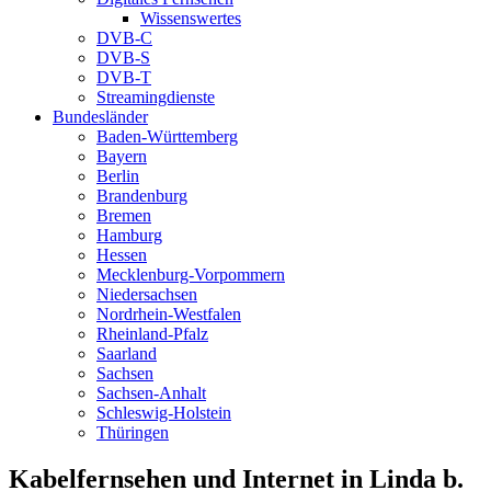
Wissenswertes
DVB-C
DVB-S
DVB-T
Streamingdienste
Bundesländer
Baden-Württemberg
Bayern
Berlin
Brandenburg
Bremen
Hamburg
Hessen
Mecklenburg-Vorpommern
Niedersachsen
Nordrhein-Westfalen
Rheinland-Pfalz
Saarland
Sachsen
Sachsen-Anhalt
Schleswig-Holstein
Thüringen
Kabelfernsehen und Internet in Linda b.