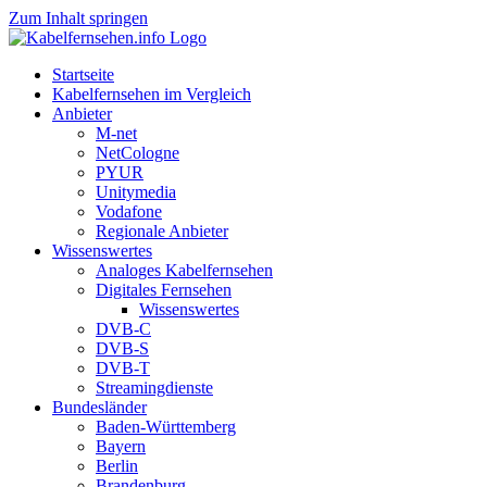
Zum Inhalt springen
Startseite
Kabelfernsehen im Vergleich
Anbieter
M-net
NetCologne
PYUR
Unitymedia
Vodafone
Regionale Anbieter
Wissenswertes
Analoges Kabelfernsehen
Digitales Fernsehen
Wissenswertes
DVB-C
DVB-S
DVB-T
Streamingdienste
Bundesländer
Baden-Württemberg
Bayern
Berlin
Brandenburg