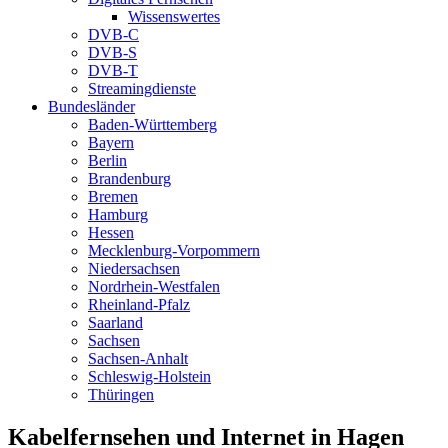
Wissenswertes
DVB-C
DVB-S
DVB-T
Streamingdienste
Bundesländer
Baden-Württemberg
Bayern
Berlin
Brandenburg
Bremen
Hamburg
Hessen
Mecklenburg-Vorpommern
Niedersachsen
Nordrhein-Westfalen
Rheinland-Pfalz
Saarland
Sachsen
Sachsen-Anhalt
Schleswig-Holstein
Thüringen
Kabelfernsehen und Internet in Hagen