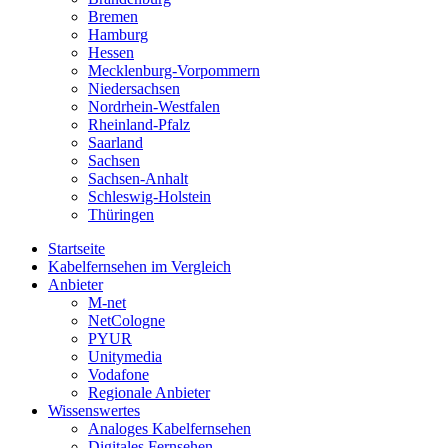
Bremen
Hamburg
Hessen
Mecklenburg-Vorpommern
Niedersachsen
Nordrhein-Westfalen
Rheinland-Pfalz
Saarland
Sachsen
Sachsen-Anhalt
Schleswig-Holstein
Thüringen
Startseite
Kabelfernsehen im Vergleich
Anbieter
M-net
NetCologne
PYUR
Unitymedia
Vodafone
Regionale Anbieter
Wissenswertes
Analoges Kabelfernsehen
Digitales Fernsehen