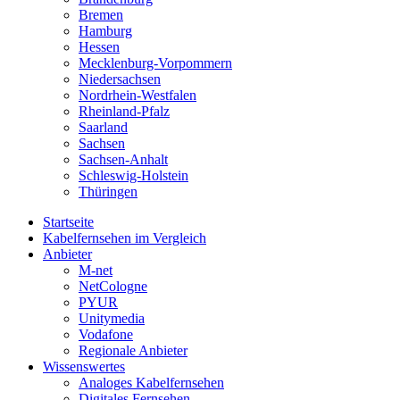
Bremen
Hamburg
Hessen
Mecklenburg-Vorpommern
Niedersachsen
Nordrhein-Westfalen
Rheinland-Pfalz
Saarland
Sachsen
Sachsen-Anhalt
Schleswig-Holstein
Thüringen
Startseite
Kabelfernsehen im Vergleich
Anbieter
M-net
NetCologne
PYUR
Unitymedia
Vodafone
Regionale Anbieter
Wissenswertes
Analoges Kabelfernsehen
Digitales Fernsehen