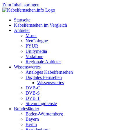
Zum Inhalt springen
Startseite
Kabelfernsehen im Vergleich
Anbieter
M-net
NetCologne
PYUR
Unitymedia
Vodafone
Regionale Anbieter
Wissenswertes
Analoges Kabelfernsehen
Digitales Fernsehen
Wissenswertes
DVB-C
DVB-S
DVB-T
Streamingdienste
Bundesländer
Baden-Württemberg
Bayern
Berlin
Brandenburg