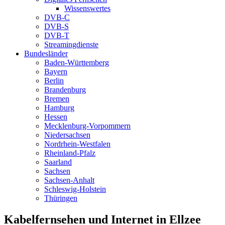
Wissenswertes
DVB-C
DVB-S
DVB-T
Streamingdienste
Bundesländer
Baden-Württemberg
Bayern
Berlin
Brandenburg
Bremen
Hamburg
Hessen
Mecklenburg-Vorpommern
Niedersachsen
Nordrhein-Westfalen
Rheinland-Pfalz
Saarland
Sachsen
Sachsen-Anhalt
Schleswig-Holstein
Thüringen
Kabelfernsehen und Internet in Ellzee